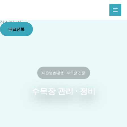
콘
텐
츠
산소수목장
로
대표전화
건
너
뛰
기
다온벌초대행 · 수목장 전문
수목장 관리 · 정비